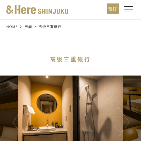
t
预订
o
g
g
l
HOME
房间
高级三重银行
e
n
a
v
i
g
高级三重银行
a
t
i
o
n