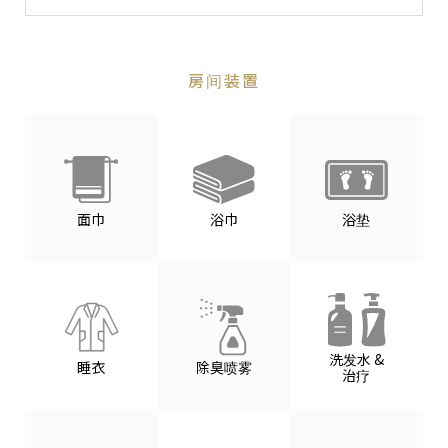
房间装置
面巾
浴巾
浴垫
洗发水 &
睡衣
除臭喷雾
治疗