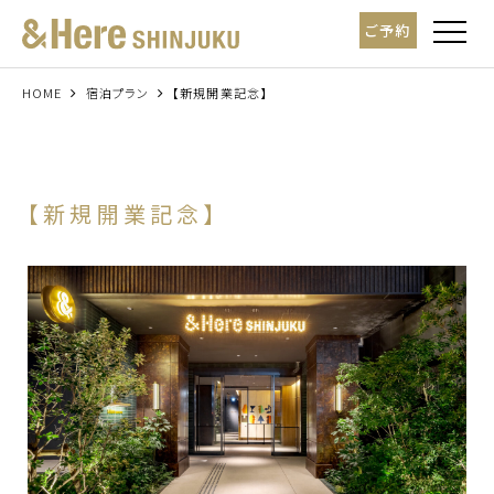
t
ご予約
o
g
g
l
HOME
宿泊プラン
【新規開業記念】
e
n
a
v
i
g
a
【新規開業記念】
t
i
o
n