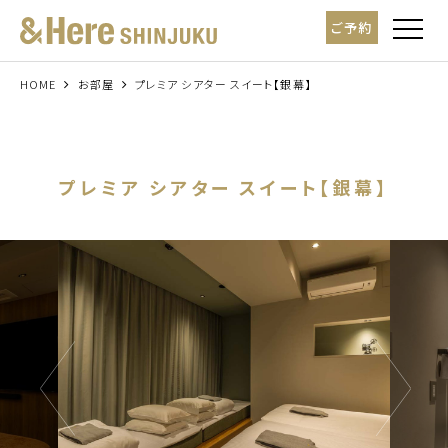
t
ご予約
o
g
g
l
HOME
お部屋
プレミア シアター スイート【銀幕】
e
n
a
v
i
g
プレミア シアター スイート【銀幕】
a
t
i
o
n