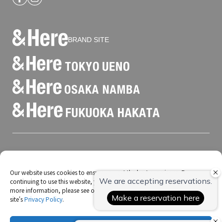
BRAND SITE
会社概要
宿泊約款
Our website uses cookies to ensure you get the best experience. By
クリーン&セーフティ
continuing to use this website, you consent to our use of cookies. For
more information, please see our "
Cookie Policy
" and the booking
特定商取引法に基づく表記
site's
Privacy Policy
.
個人情報保護方針
クッキーについて